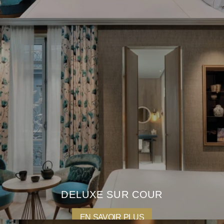
ACCUEIL
NOTRE DEMEURE
CHAMBRES & SUITES
RESTAURANT & BAR
PISCINE & SPA
OFFRES
DELUXE SUR COUR
GALERIE
CONTACT
EN SAVOIR PLUS
RÉSERVATION