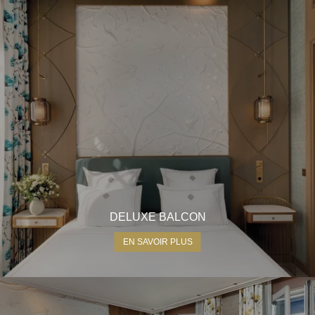
18, rue Clément Marot
75008 Paris
+33 1 53 57 49 50
hotel@lademeuremontaigne.com
DELUXE BALCON
EN SAVOIR PLUS