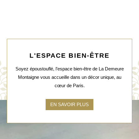
ACCUEIL
L'ESPACE BIEN-ÊTRE
NOTRE DEMEURE
CHAMBRES & SUITES
Soyez époustouflé, l’espace bien-être de La Demeure
RESTAURANT & BAR
Montaigne vous accueille dans un décor unique, au
PISCINE & SPA
cœur de Paris.
OFFRES
GALERIE
EN SAVOIR PLUS
CONTACT
RÉSERVATION