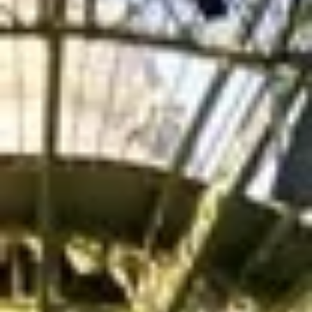
PISCINE & SPA
OFFRES
GALERIE
CONTACT
RÉSERVATION
18, rue Clément Marot
75008 Paris
+33 1 53 57 49 50
hotel@lademeuremontaigne.com