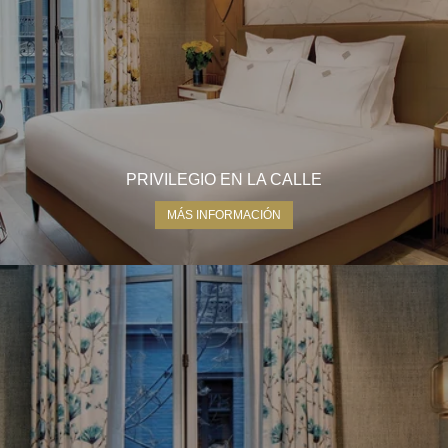
PRIVILEGIO EN LA CALLE
MÁS INFORMACIÓN
INICIO
NUESTRA CASA
HABITACIONES Y SUITES
RESTAURANTE Y BAR
PISCINA Y SPA