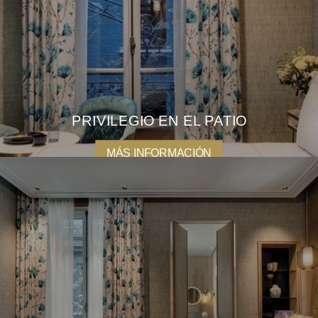
OFFERTAS
GALERIA
CONTACTO
RESERVA
PRIVILEGIO EN EL PATIO
18, rue Clément Marot
75008 Paris
MÁS INFORMACIÓN
+33 1 53 57 49 50
hotel@lademeuremontaigne.com