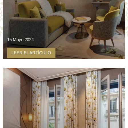
OFFERTAS
GALERIA
CONTACTO
RESERVA
15 Mayo 2024
LEER EL ARTÍCULO
18, rue Clément Marot
75008 Paris
+33 1 53 57 49 50
hotel@lademeuremontaigne.com