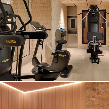
ГЛАВНАЯ
НАШ ДОМ
НОМЕРА И ЛЮКСЫ
РЕСТОРАН И БАР
БАССЕЙН И СПА
СПЕЦИАЛЬНЫЕ ПРЕДЛОЖЕНИЯ
ГАЛЕРЕЯ
СВЯЗАТЬСЯ С
БРОНИРОВАНИЕ