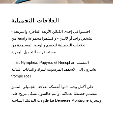
العلاجات التجميلية
اجلسوا في إحدى الكبائن الأربعة الفاخرة والمريحة -
لشخص واحد أو لاثنين - واكتشفوا مجموعة واسعة من
الصفحة الرئيسية
العلاجات التجميلية للجسم والوجه، المستمدة من
فندقنا
مستحضرات التجميل البحرية
الغرف والأجنحة
مطعم وبار
المسمى Iris، Nymphéa، Papyrus et Nénuphar ،
يشيرون إلى الأسقف المرسومة للبرك والنباتات المائية
حمام السباحة والمنتجع الصحي
trompe l'oeil
عروض خاصة
الصور
على أكمل وجه، دللوا أنفسكم بعلاجنا التجميلي المميز
اتصال
المصمم خصيصًا لعملائنا، وأنتم جالسون بشكل مريح على
الحجز
طاولات التدليك الساخنة La Demeure Montaigne ولتجربة